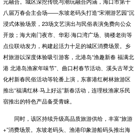
元融合。城区深挖传统与潮玩融合内涵，海口市第十
八届万春会主会场——东坡老码头打造“宋潮游艺园”沉
浸式体验场景，23场文艺演出与民俗表演免费向公众
开放；海大南门夜市、华彩·海口湾广场、骑楼老街等
点位联动发力，构建起活力十足的城区消费场景。乡
村旅游以深度体验吸引游客，北港岛“渔趣新春 福满北
港 北港岛渔家年味节”、曲口村春节活动、溪头古琴文
化村新春民俗活动等轮番上演，东寨港红树林旅游区
推出“福满红林·马上好运”新春活动，连理枝渔家乐民
宿推出的特色产品备受青睐。
同时，该区持续升级高品质旅游供给，丰富“旅游
+”消费场景。东坡老码头、渔港印象游船码头推出海