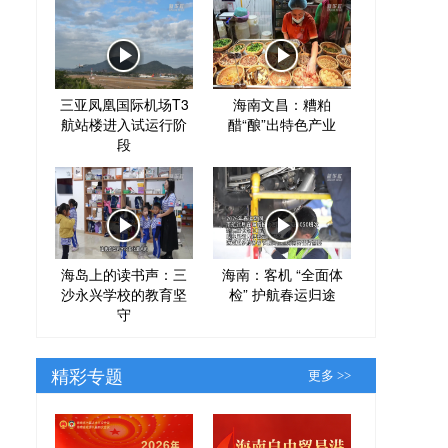
三亚凤凰国际机场T3
海南文昌：糟粕
航站楼进入试运行阶
醋“酿”出特色产业
段
海岛上的读书声：三
海南：客机 “全面体
沙永兴学校的教育坚
检” 护航春运归途
守
精彩专题
更多 >>