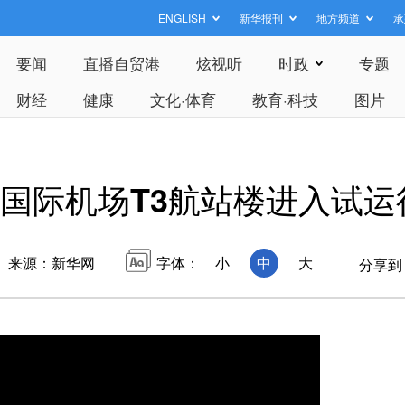
ENGLISH
新华报刊
地方频道
承
要闻
直播自贸港
炫视听
时政
专题
财经
健康
文化·体育
教育·科技
图片
国际机场T3航站楼进入试运
来源：新华网
字体：
小
中
大
分享到