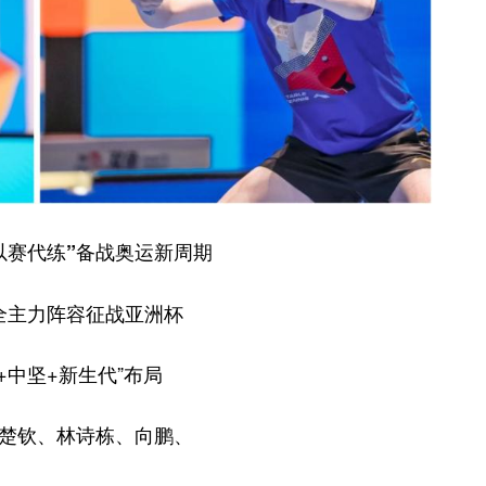
以赛代练”备战奥运新周期
全主力阵容征战亚洲杯
+中坚+新生代”布局
楚钦、林诗栋、向鹏、