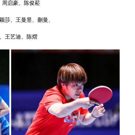
、周启豪、陈俊菘
颖莎、王曼昱、蒯曼、
、王艺迪、陈熠