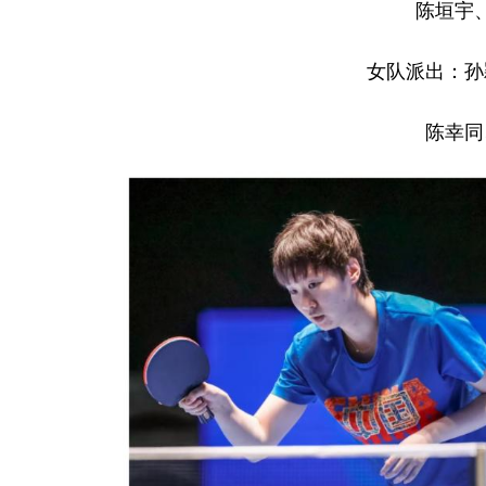
陈垣宇
女队派出：孙
陈幸同