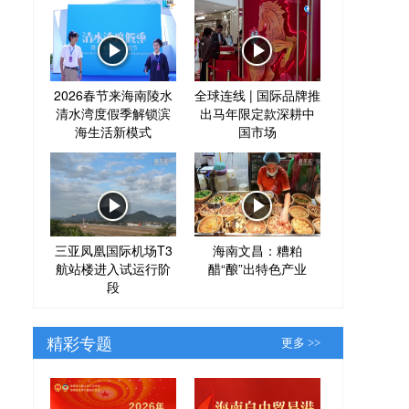
2026春节来海南陵水
全球连线 | 国际品牌推
清水湾度假季解锁滨
出马年限定款深耕中
海生活新模式
国市场
三亚凤凰国际机场T3
海南文昌：糟粕
航站楼进入试运行阶
醋“酿”出特色产业
段
精彩专题
更多 >>