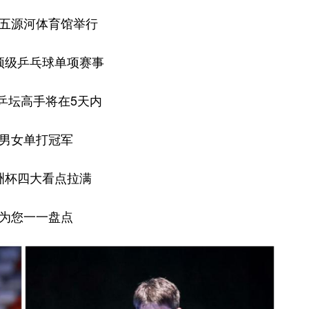
五源河体育馆举行
顶级乒乓球单项赛事
洲乒坛高手将在5天内
男女单打冠军
洲杯四大看点拉满
为您一一盘点