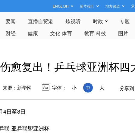
ENGLISH
新华报刊
地方频道
承
要闻
直播自贸港
炫视听
时政
专题
财经
健康
文化·体育
教育·科技
图片
莎头”伤愈复出！乒乓球亚洲杯
来源：新华网
字体：
小
中
大
分享到
月4日至8日
际乒联-亚乒联盟亚洲杯