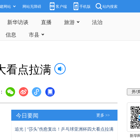
建网站
网站无障碍
客户端
手机版
站内搜索
新华访谈
直播
旅游
法治
信息
市县
四大看点拉满
：
今日要闻
更多 >>
追光 | “莎头”伤愈复出！乒乓球亚洲杯四大看点拉满