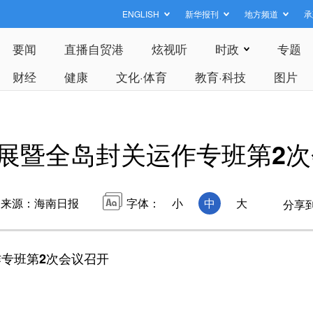
ENGLISH
新华报刊
地方频道
承
要闻
直播自贸港
炫视听
时政
专题
财经
健康
文化·体育
教育·科技
图片
展暨全岛封关运作专班第2
来源：海南日报
字体：
小
中
大
分享
专班第2次会议召开