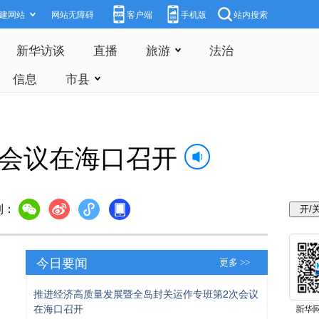
建网站
网站无障碍
客户端
手机版
站内搜索
新华访谈
直播
旅游
法治
信息
市县
次会议在海口召开
到：
今日要闻
更多 >>
推进经济高质量发展暨全岛封关运作专班第2次会议
在海口召开