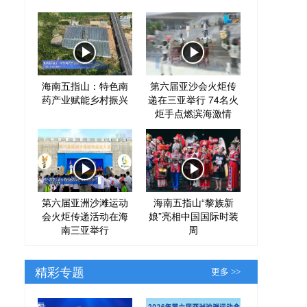
海南五指山：特色南
第六届亚沙会火炬传
药产业赋能乡村振兴
递在三亚举行 74名火
炬手点燃滨海激情
第六届亚洲沙滩运动
海南五指山“黎族新
会火炬传递活动在海
娘”亮相中国国际时装
南三亚举行
周
精彩专题
更多 >>