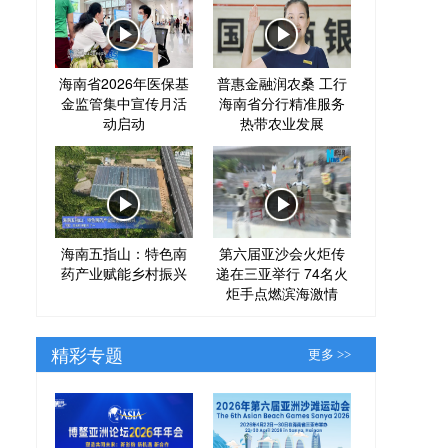
海南省2026年医保基
普惠金融润农桑 工行
金监管集中宣传月活
海南省分行精准服务
动启动
热带农业发展
海南五指山：特色南
第六届亚沙会火炬传
药产业赋能乡村振兴
递在三亚举行 74名火
炬手点燃滨海激情
精彩专题
更多 >>