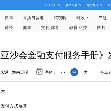
ENGLISH
新华报刊
地方频道
承
要闻
直播自贸港
炫视听
时政
专题
财经
健康
文化·体育
教育·科技
图片
亚亚沙会金融支付服务手册》
来源：海南日报
字体：
小
中
大
分享
发布
支付方式展开